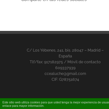
C/ Los Yébenes, 241, bis. 28047 – Madrid –
España
Tlf/fax: 917182975 / Móvil de contacto
609337939
ccealuche@gmail.com
CIF: G78751674
Este sitio web utiliza cookies para que usted tenga la mejor experiencia de us
enlace para mayor información.
PÁGINA DISEÑADA POR
Tilde Consultora