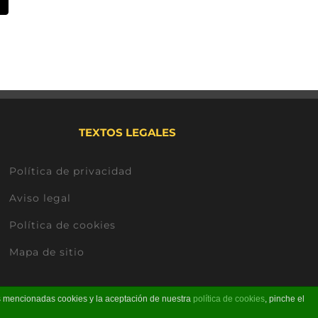
t
orreo
lectrónico
TEXTOS LEGALES
Política de privacidad
Aviso legal
Política de cookies
Mapa de sitio
as mencionadas cookies y la aceptación de nuestra
política de cookies
, pinche el