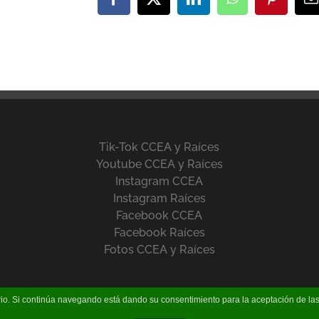
Facebook
X
LinkedIn
WhatsApp
Pinteres
C
e
Tik-Tok CCEA y Raíces
Youtube CCEA y Raíces
Instagram CCEA
Instagram Raíces
Facebook CCEA
Facebook Raíces
Fotos CCEA y Raíces
uario. Si continúa navegando está dando su consentimiento para la aceptación de l