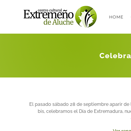
Saltar
al
HOME
contenido
Celebra
El pasado sábado 28 de septiembre aparir de l
bis, celebramos el Día de Extremadura, nu