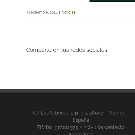
3 septiembre, 2024
|
Noticias
Comparte en tus redes sociales
C/ Los Yébenes, 241, bis. 28047 – Madrid –
España
Tlf/fax: 917182975 / Móvil de contacto
609337939