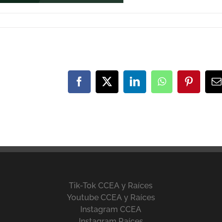
Facebook
X
LinkedIn
WhatsApp
Pinteres
C
e
Tik-Tok CCEA y Raíces
Youtube CCEA y Raíces
Instagram CCEA
Instagram Raíces